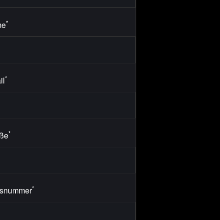
*
me
*
il
*
aße
*
snummer