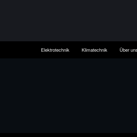
Zum
Inhalt
springen
Elektrotechnik
Klimatechnik
Über un