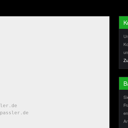
K
Un
Ko
un
Zu
B
Si
Fr
ler.de

er
passler.de

An