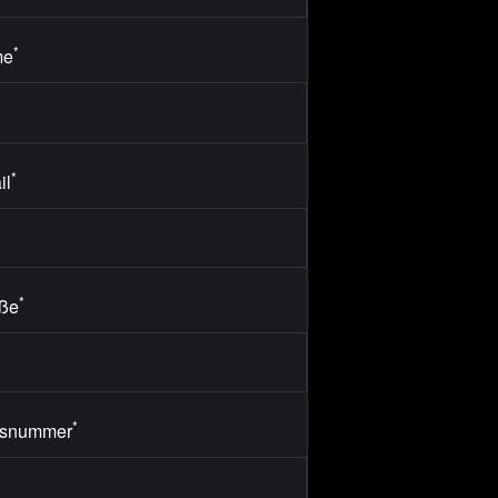
*
me
*
il
*
aße
*
snummer