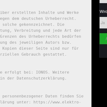
Wird
iber erstellten Inhalte und Werke 
egen dem deutschen Urheberrecht. 
 solche gekennzeichnet. Die 
tung, Verbreitung und jede Art der 
Grenzen des Urheberrechts bedürfen 
ung des jeweiligen Autors bzw. 
 Kopien dieser Seite sind nur für 
rziellen Gebrauch gestattet.

e erfolgt bei: IONOS. Weitere 
in der Datenschutzerklärung.

 personenbezogener Daten finden Sie 
lärung unter: https://www.elektro-