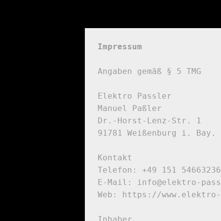
Impressum
Angaben gemäß § 5 TMG

Elektro Passler

Manuel Paßler

Dr.-Horst-Lenz-Str. 1

91781 Weißenburg i. Bay.

Kontakt

Telefon: +49 151 54663236

E-Mail: info@elektro-pass
Web: https://www.elektro-
Inhaber
