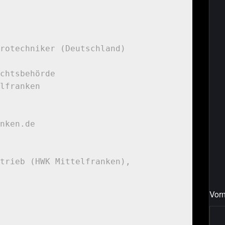
rotechniker (Deutschland)

chtsbehörde

lfranken

nken.de

trieb (HWK Mittelfranken), 
Vor