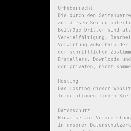
Urheberrecht

Die durch den Seitenbetre
auf diesen Seiten unterli
Beiträge Dritter sind als
Vervielfältigung, Bearbei
Verwertung außerhalb der 
der schriftlichen Zustimm
Erstellers. Downloads und
den privaten, nicht komme
Hosting

Das Hosting dieser Websit
Informationen finden Sie 
Datenschutz

Hinweise zur Verarbeitung
in unserer Datenschutzerk