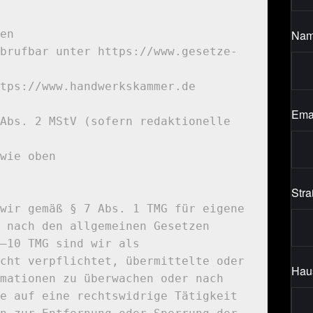
Na
en

brufbar unter https://www.gesetze-
tps://www.handwerkskammer.de

Ema
Abs. 2 MStV (sofern redaktionelle 
wie oben

Str
wir gemäß § 7 Abs. 1 TMG für eigene 
 nach den allgemeinen Gesetzen 
–10 TMG sind wir als 
cht verpflichtet, übermittelte oder 
Hau
mationen zu überwachen oder nach 
e auf eine rechtswidrige Tätigkeit 