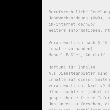
Berufsrechtliche Regelung
Handwerksordnung (HwO), a
im-internet.de/hwo/

Weitere Informationen: ht
Verantwortlich nach § 18 
Inhalte vorhanden)

Manuel Paßler, Anschrift 
Haftung für Inhalte

Als Diensteanbieter sind 
Inhalte auf diesen Seiten
verantwortlich. Nach §§ 8
Diensteanbieter jedoch ni
gespeicherte fremde Infor
Umständen zu forschen, di