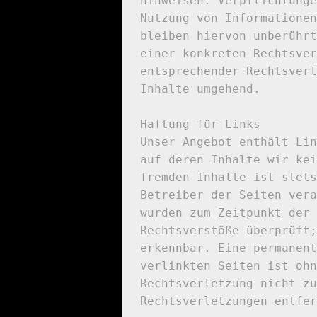
hinweisen. Verpflichtunge
Nutzung von Informationen
bleiben hiervon unberührt
einer konkreten Rechtsver
entsprechender Rechtsverl
Inhalte umgehend.

Haftung für Links

Unser Angebot enthält Lin
auf deren Inhalte wir kei
fremden Inhalte ist stets
Betreiber der Seiten vera
wurden zum Zeitpunkt der 
Rechtsverstöße überprüft;
erkennbar. Eine permanent
verlinkten Seiten ist ohn
Rechtsverletzung nicht zu
Rechtsverletzungen entfer