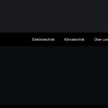
Zum
Inhalt
springen
Elektrotechnik
Klimatechnik
Über un