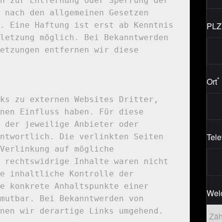
n zur Entfernung oder Sperrung der 
 nach den allgemeinen Gesetzen 
PLZ
. Eine Haftung ist erst ab Kenntnis 
letzung möglich. Bei Bekanntwerden 
etzungen entfernen wir diese 
*
Ort
ks zu externen Websites Dritter, 
nen Einfluss haben. Für diese 
 der jeweilige Anbieter oder 
Tel
ntwortlich. Die verlinkten Seiten 
Verlinkung auf mögliche 
 rechtswidrige Inhalte waren nicht 
e inhaltliche Kontrolle der 
e konkrete Anhaltspunkte einer 
Welc
mutbar. Bei Bekanntwerden von 
nen wir derartige Links umgehend.
