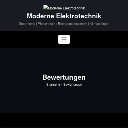
Zum
Inhalt
Moderne Elektrotechnik
springen
Smarthome | Photovoltaik | Energiemanagement | Klimaanlagen
Bewertungen
Startseite
»
Bewertungen