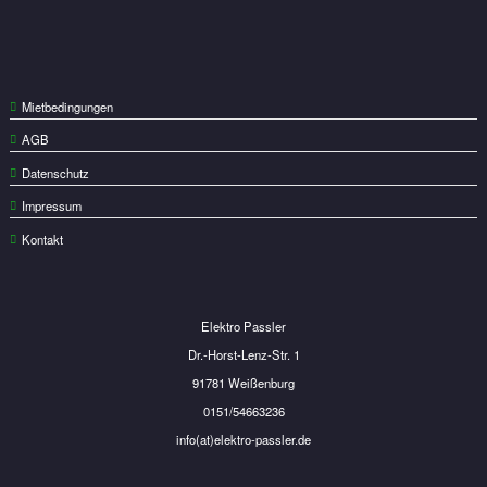
Mietbedingungen
AGB
Datenschutz
Impressum
Kontakt
Elektro Passler
Dr.-Horst-Lenz-Str. 1
91781 Weißenburg
0151/54663236
info(at)elektro-passler.de